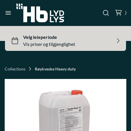
Lys utstyr
Telt og tilbehør
Heim
Prosjektorer og lerret
Produkter
Scene og tilbehør
Om oss
Collections
Røykveske Heavy duty
Kontakt oss
Inspirasjon