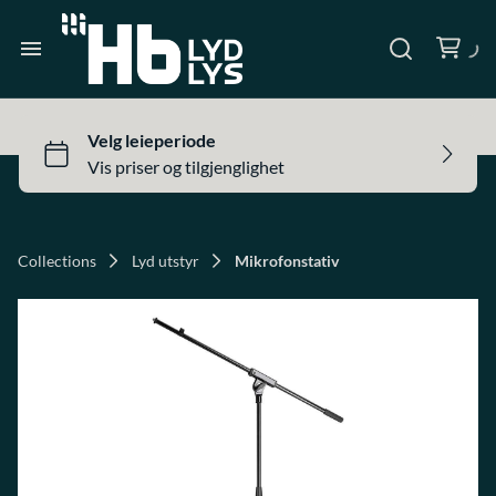
Lys utstyr
Telt og tilbehør
Heim
Prosjektorer og lerret
Produkter
Scene og tilbehør
Om oss
Collections
Lyd utstyr
Mikrofonstativ
Kontakt oss
Inspirasjon