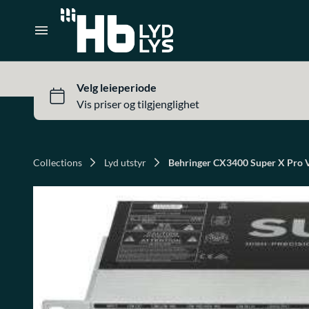
Lys utstyr
Telt og tilbehør
Heim
Prosjektorer og lerret
Produkter
Scene og tilbehør
Om oss
Collections
Lyd utstyr
Behringer CX3400 Super X Pro 
Kontakt oss
Inspirasjon